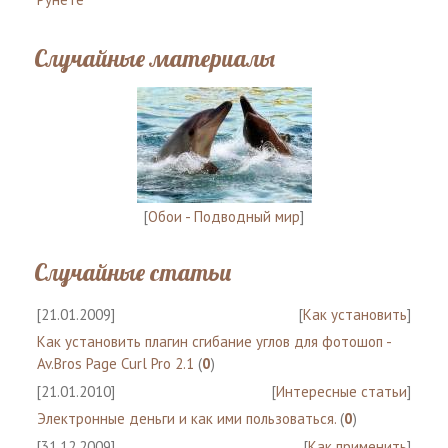
Случайные материалы
[
Обои - Подводный мир
]
Случайные статьи
[21.01.2009]
[
Как установить
]
Как установить плагин сгибание углов для фотошоп -
Av.Bros Page Curl Pro 2.1
(
0
)
[21.01.2010]
[
Интересные статьи
]
Электронные деньги и как ими пользоваться.
(
0
)
[31.12.2009]
[
Как применить
]