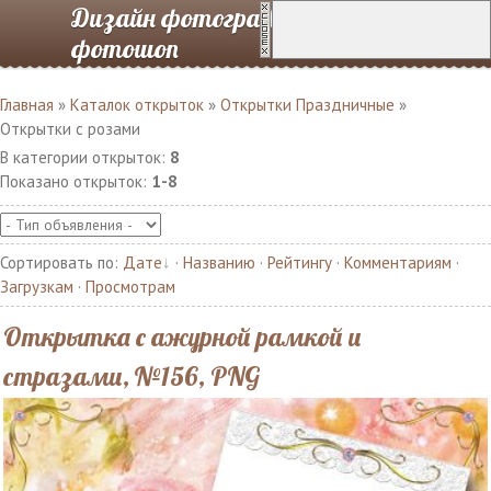
Дизайн фотографий в
фотошоп
Главная
»
Каталок открыток
»
Открытки Праздничные
»
Открытки с розами
В категории открыток
:
8
Показано открыток
:
1-8
Сортировать по
:
Дате
·
Названию
·
Рейтингу
·
Комментариям
·
Загрузкам
·
Просмотрам
Открытка с ажурной рамкой и
стразами, №156, PNG