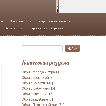
ток
Как установить
Услуги фотодизайнера
Онлайн игры
Партнерская программа
Категории раздела
Обои - города и страны
[3]
Обои с природой
[8]
Обои с животными
[17]
Обои с бабочками
[5]
Обои с цветами
[16]
Обои свадебные
[7]
Обои - Подводный мир
[54]