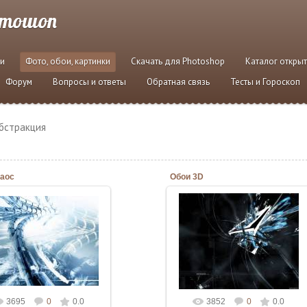
отошоп
и
Фото, обои, картинки
Скачать для Photoshop
Каталог откры
Форум
Вопросы и ответы
Обратная связь
Тесты и Гороскоп
абстракция
Хаос
Обои 3D
06.03.2010
06.03.2010
Admin
Admin
3695
0
0.0
3852
0
0.0