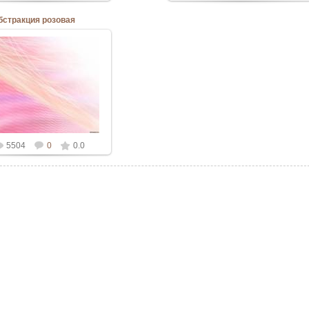
абстракция розовая
06.03.2010
Admin
5504
0
0.0