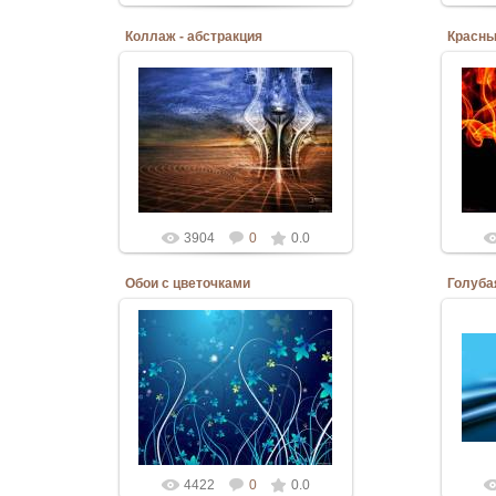
Коллаж - абстракция
Красны
06.03.2010
Admin
3904
0
0.0
Обои с цветочками
Голуба
06.03.2010
Admin
4422
0
0.0