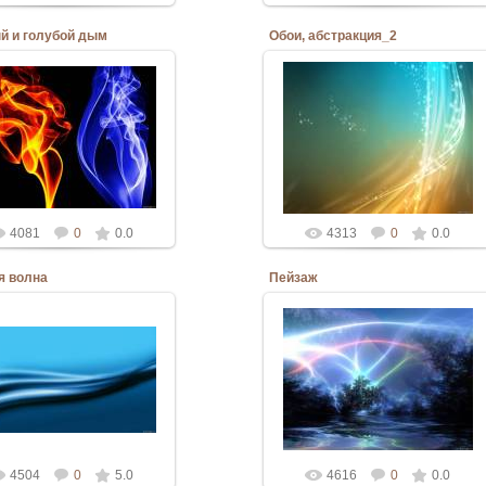
й и голубой дым
Обои, абстракция_2
06.03.2010
06.03.2010
Admin
Admin
4081
0
0.0
4313
0
0.0
я волна
Пейзаж
30.03.2010
06.03.2010
Admin
Admin
4504
0
5.0
4616
0
0.0