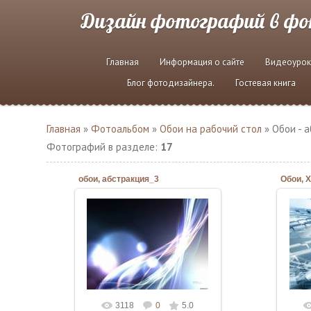
Дизайн фотографий в ф
Главная
Информация о сайте
Видеоурок
Блог фотодизайнера.
Гостевая книга
Главная
»
Фотоальбом
»
Обои на рабочий стол
» Обои - 
Фотографий в разделе
:
17
обои, абстракция_3
Обои, 
06.03.2010
Admin
3118
0
5.0