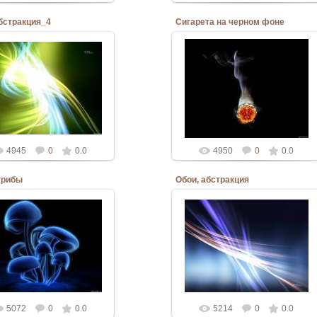
абстракция_4
Сигарета на черном фоне
06.03.2010
06.03.2010
Admin
Admin
4945
0
0.0
4950
0
0.0
грибы
Обои, абстракция
06.03.2010
06.03.2010
Admin
Admin
5072
0
0.0
5214
0
0.0