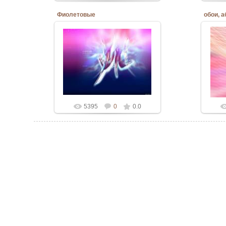
Фиолетовые
обои, 
06.03.2010
Admin
5395
0
0.0