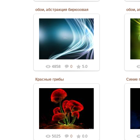
обои, абстракция бирюзовая
обои, 
06.03.2010
Admin
4858
0
5.0
Красные грибы
Синие 
06.03.2010
Admin
5025
0
0.0