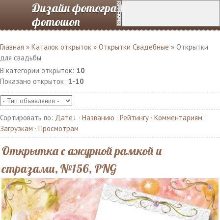
Дизайн фотографий в
фотошоп
Главная
»
Каталок открыток
»
Открытки Свадебные
» Открытки
для свадьбы
В категории открыток
:
10
Показано открыток
:
1-10
Сортировать по
:
Дате
·
Названию
·
Рейтингу
·
Комментариям
·
Загрузкам
·
Просмотрам
Открытка с ажурной рамкой и
стразами, №156, PNG