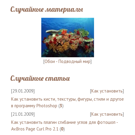
Случайные материалы
[
Обои - Подводный мир
]
Случайные статьи
[29.01.2009]
[
Как установить
]
Как установить кисти, текстуры, фигуры, стили и другое
в программу Photoshop
(
3
)
[21.01.2009]
[
Как установить
]
Как установить плагин сгибание углов для фотошоп -
Av.Bros Page Curl Pro 2.1
(
0
)