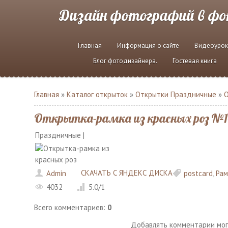
Дизайн фотографий в ф
Главная
Информация о сайте
Видеоурок
Блог фотодизайнера.
Гостевая книга
Главная
»
Каталог открыток
»
Открытки Праздничные
»
О
Открытка-рамка из красных роз №145
Праздничные |
СКАЧАТЬ С ЯНДЕКС ДИСКА
Admin
postcard
,
Рам
4032
5.0
/
1
Всего комментариев
:
0
Добавлять комментарии мог