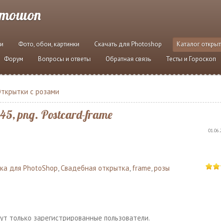
отошоп
и
Фото, обои, картинки
Скачать для Photoshop
Каталог откры
Форум
Вопросы и ответы
Обратная связь
Тесты и Гороскоп
ткрытки с розами
, png. Postcard-frame
01.06.
ка для PhotoShop
,
Свадебная открытка
,
frame
,
розы
ут только зарегистрированные пользователи.