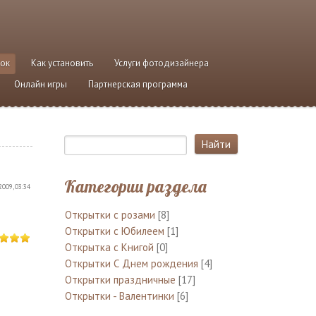
ток
Как установить
Услуги фотодизайнера
Онлайн игры
Партнерская программа
Категории раздела
2009, 03:34
Открытки с розами
[8]
Открытки с Юбилеем
[1]
Открытка с Книгой
[0]
Открытки С Днем рождения
[4]
Открытки праздничные
[17]
Открытки - Валентинки
[6]