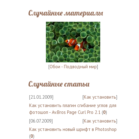
Случайные материалы
[
Обои - Подводный мир
]
Случайные статьи
[21.01.2009]
[
Как установить
]
Как установить плагин сгибание углов для
фотошоп - Av.Bros Page Curl Pro 2.1
(
0
)
[06.07.2009]
[
Как установить
]
Как установить новый шрифт в Photoshop
(
0
)