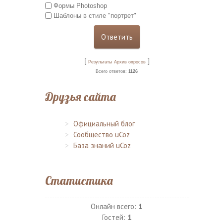
Формы Photoshop
Шаблоны в стиле "портрет"
[
]
Результаты
Архив опросов
Всего ответов:
1126
Друзья сайта
Официальный блог
Сообщество uCoz
База знаний uCoz
Статистика
Онлайн всего:
1
Гостей:
1