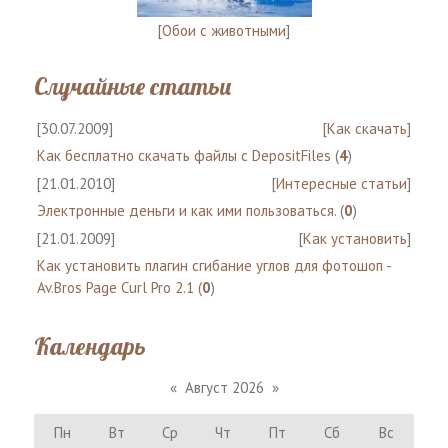
[
Обои с животными
]
Случайные статьи
[30.07.2009]
[
Как скачать
]
Как бесплатно скачать файлы с DepositFiles
(
4
)
[21.01.2010]
[
Интересные статьи
]
Электронные деньги и как ими пользоваться.
(
0
)
[21.01.2009]
[
Как установить
]
Как установить плагин сгибание углов для фотошоп -
Av.Bros Page Curl Pro 2.1
(
0
)
Календарь
«
Август 2026
»
Пн
Вт
Ср
Чт
Пт
Сб
Вс