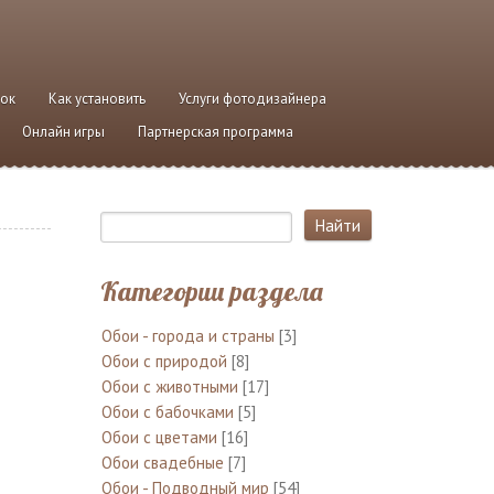
ток
Как установить
Услуги фотодизайнера
Онлайн игры
Партнерская программа
Категории раздела
Обои - города и страны
[3]
Обои с природой
[8]
Обои с животными
[17]
Обои с бабочками
[5]
Обои с цветами
[16]
Обои свадебные
[7]
Обои - Подводный мир
[54]