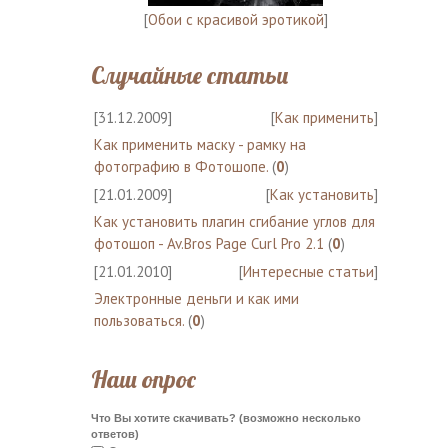
[
Обои с красивой эротикой
]
Случайные статьи
[31.12.2009]
[
Как применить
]
Как применить маску - рамку на
фотографию в Фотошопе.
(
0
)
[21.01.2009]
[
Как установить
]
Как установить плагин сгибание углов для
фотошоп - Av.Bros Page Curl Pro 2.1
(
0
)
[21.01.2010]
[
Интересные статьи
]
Электронные деньги и как ими
пользоваться.
(
0
)
Наш опрос
Что Вы хотите скачивать? (возможно несколько
ответов)