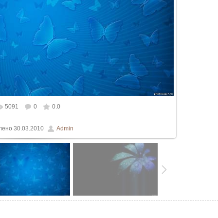
5091
0
0.0
ьном размере
1500x937
/ 104.5Kb
лено
30.03.2010
Admin