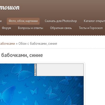
отошоп
и
Фото, обои, картинки
Скачать для Photoshop
Каталог откры
Форум
Вопросы и ответы
Обратная связь
Тесты и Гороскоп
бабочками
» Обои с бабочками, синие
 бабочками, синие