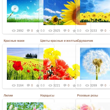
11.09.2010
11.09.2010
11.09.2010
Admin
Admin
Admin
2892
0
0.0
2925
0
0.0
3153
0
Красные маки
Цветы красные и желтые
Одуванчик
11.09.2010
11.09.2010
11.09.2010
Admin
Admin
Admin
3164
0
0.0
3221
0
0.0
3269
0
Лилии
Нарцысы
Розовые розы