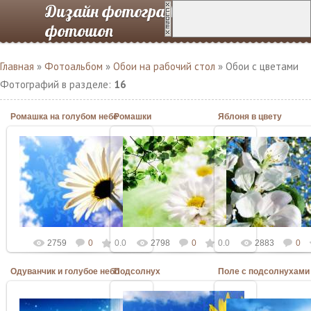
Дизайн фотографий в
фотошоп
Главная
»
Фотоальбом
»
Обои на рабочий стол
» Обои с цветами
Фотографий в разделе
:
16
Ромашка на голубом небе
Ромашки
Яблоня в цвету
11.09.2010
11.09.2010
11.09.2010
Admin
Admin
Admin
2759
0
0.0
2798
0
0.0
2883
0
Одуванчик и голубое небо
Подсолнух
Поле с подсолнухами