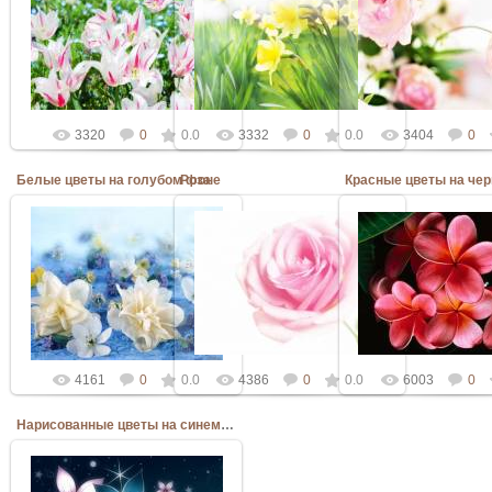
11.09.2010
11.09.2010
11.09.2010
Admin
Admin
Admin
3320
0
0.0
3332
0
0.0
3404
0
Белые цветы на голубом фоне
Роза
Красные цветы на че
30.03.2010
11.09.2010
30.03.2010
Admin
Admin
Admin
4161
0
0.0
4386
0
0.0
6003
0
Нарисованные цветы на синем фоне