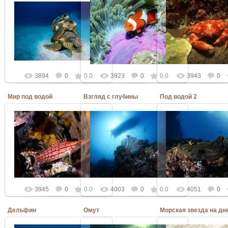
06.03.2010
06.03.2010
06.03.2010
Admin
Admin
Admin
3894
0
0.0
3923
0
0.0
3943
0
Мир под водой
Взгляд с глубины
Под водой 2
06.03.2010
06.03.2010
06.03.2010
Admin
Admin
Admin
3945
0
0.0
4003
0
0.0
4051
0
Дельфин
Омут
Морская звезда на дн