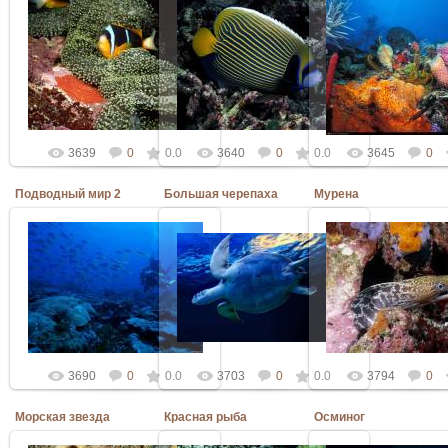
06.03.2010
06.03.2010
06.03.2010
Admin
Admin
Admin
3639
0
0.0
3640
0
0.0
3645
0
Подводный мир 2
Большая черепаха
Мурена
06.03.2010
06.03.2010
06.03.2010
Admin
Admin
Admin
3690
0
0.0
3703
0
0.0
3794
0
Морская звезда
Красная рыба
Осминог