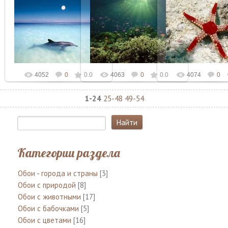
06.03.2010
06.03.2010
06.03.2010
Admin
Admin
Admin
4052
0
0.0
4063
0
0.0
4074
0
1-24
25-48
49-54
Категории раздела
Обои - города и страны
[3]
Обои с природой
[8]
Обои с животными
[17]
Обои с бабочками
[5]
Обои с цветами
[16]