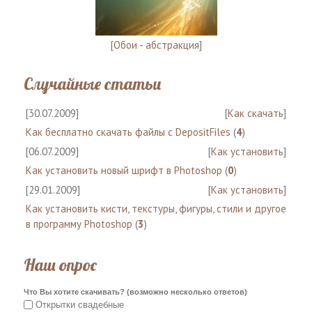
[
Обои - абстракция
]
Случайные статьи
[30.07.2009]
[
Как скачать
]
Как бесплатно скачать файлы с DepositFiles
(
4
)
[06.07.2009]
[
Как установить
]
Как установить новый шрифт в Photoshop
(
0
)
[29.01.2009]
[
Как установить
]
Как установить кисти, текстуры, фигуры, стили и другое
в программу Photoshop
(
3
)
Наш опрос
Что Вы хотите скачивать? (возможно несколько ответов)
Открытки свадебные