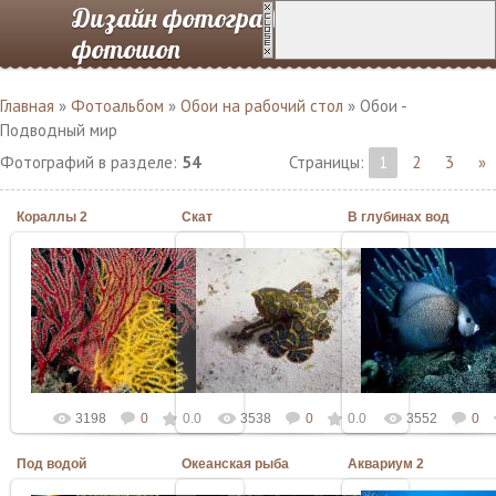
Дизайн фотографий в
фотошоп
Главная
»
Фотоальбом
»
Обои на рабочий стол
» Обои -
Подводный мир
Фотографий в разделе
:
54
Страницы
:
1
2
3
»
Кораллы 2
Скат
В глубинах вод
06.03.2010
06.03.2010
06.03.2010
Admin
Admin
Admin
3198
0
0.0
3538
0
0.0
3552
0
Под водой
Океанская рыба
Аквариум 2