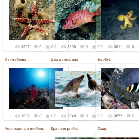
06.03.2010
06.03.2010
06.03.2010
Admin
Admin
Admin
3807
0
0.0
3808
0
0.0
3811
0
Из глубины
Два дельфина
Барбус
06.03.2010
06.03.2010
06.03.2010
Admin
Admin
Admin
3832
0
0.0
3848
0
0.0
3855
0
Черепаховая любовь
Красная рыбка
Омар