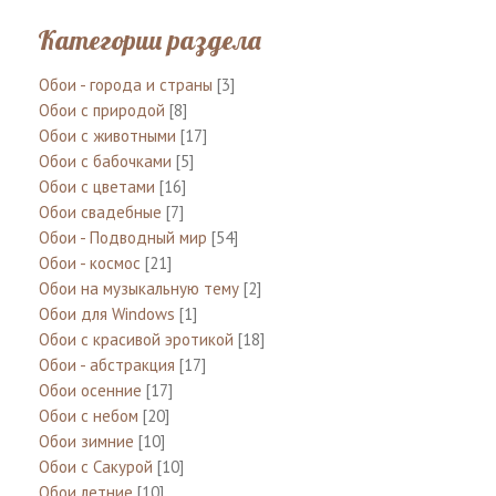
Категории раздела
Обои - города и страны
[3]
Обои с природой
[8]
Обои с животными
[17]
Обои с бабочками
[5]
Обои с цветами
[16]
Обои свадебные
[7]
Обои - Подводный мир
[54]
Обои - космос
[21]
Обои на музыкальную тему
[2]
Обои для Windows
[1]
Обои с красивой эротикой
[18]
Обои - абстракция
[17]
Обои осенние
[17]
Обои с небом
[20]
Обои зимние
[10]
Обои с Сакурой
[10]
Обои летние
[10]