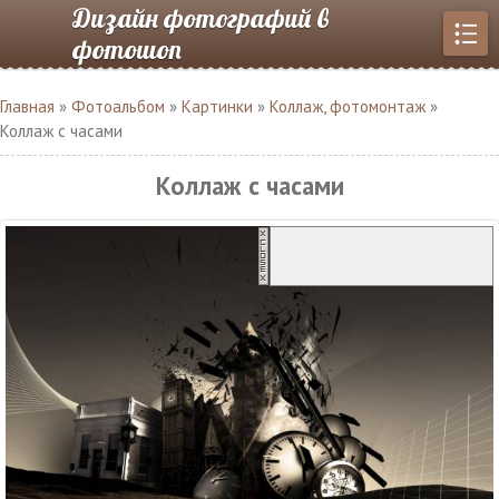
Дизайн фотографий в
фотошоп
Главная
»
Фотоальбом
»
Картинки
»
Коллаж, фотомонтаж
»
Коллаж с часами
Коллаж с часами