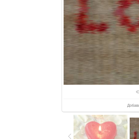
В реал
Добав