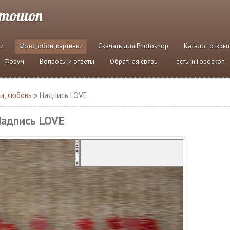
отошоп
и
Фото, обои, картинки
Скачать для Photoshop
Каталог откры
Форум
Вопросы и ответы
Обратная связь
Тесты и Гороскоп
и, любовь
» Надпись LOVE
адпись LOVE