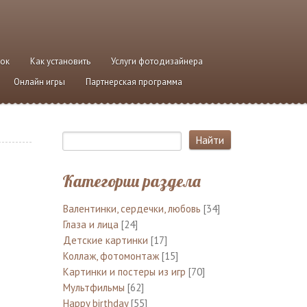
ток
Как установить
Услуги фотодизайнера
Онлайн игры
Партнерская программа
Категории раздела
Валентинки, сердечки, любовь
[34]
Глаза и лица
[24]
Детские картинки
[17]
Коллаж, фотомонтаж
[15]
Картинки и постеры из игр
[70]
Мультфильмы
[62]
Happy birthday
[55]