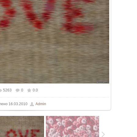
5263
0
0.0
ьном размере
1500x1125
/ 194.3Kb
лено
16.03.2010
Admin