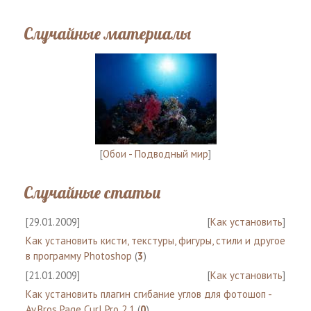
Случайные материалы
[
Обои - Подводный мир
]
Случайные статьи
[29.01.2009]
[
Как установить
]
Как установить кисти, текстуры, фигуры, стили и другое
в программу Photoshop
(
3
)
[21.01.2009]
[
Как установить
]
Как установить плагин сгибание углов для фотошоп -
Av.Bros Page Curl Pro 2.1
(
0
)