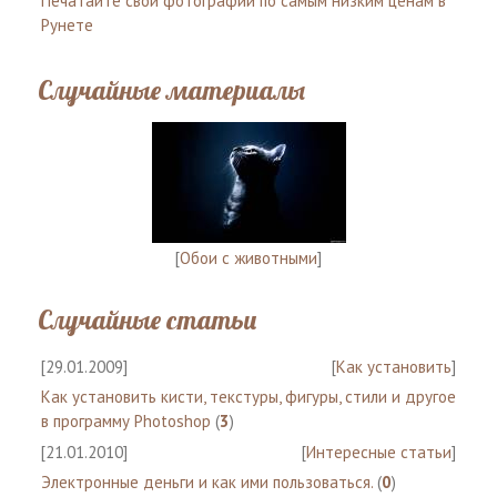
Печатайте свои фотографии по самым низким ценам в
Рунете
Случайные материалы
[
Обои с животными
]
Случайные статьи
[29.01.2009]
[
Как установить
]
Как установить кисти, текстуры, фигуры, стили и другое
в программу Photoshop
(
3
)
[21.01.2010]
[
Интересные статьи
]
Электронные деньги и как ими пользоваться.
(
0
)