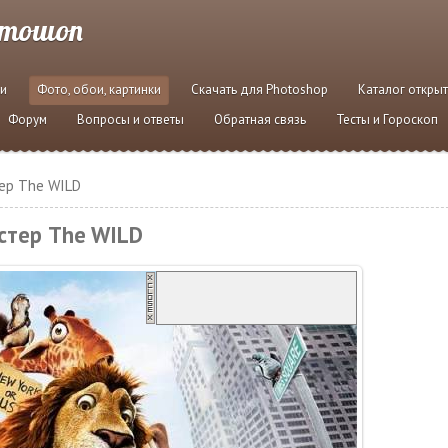
отошоп
и
Фото, обои, картинки
Скачать для Photoshop
Каталог откры
Форум
Вопросы и ответы
Обратная связь
Тесты и Гороскоп
ер The WILD
стер The WILD