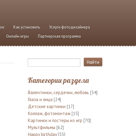
ток
Как установить
Услуги фотодизайнера
Онлайн игры
Партнерская программа
Категории раздела
Валентинки, сердечки, любовь
[34]
Глаза и лица
[24]
Детские картинки
[17]
Коллаж, фотомонтаж
[15]
Картинки и постеры из игр
[70]
Мультфильмы
[62]
Happy birthday
[55]