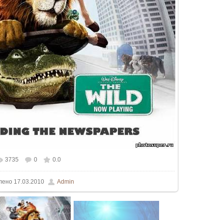
3735
0
0.0
льном размере
750x600
/ 98.0Kb
лено
17.03.2010
Admin