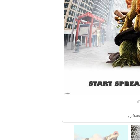
В реа
Добав