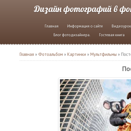
Дизайн фотографий в ф
Главная
Информация о сайте
Видеоурок
Блог фотодизайнера.
Гостевая книга
Главная
»
Фотоальбом
»
Картинки
»
Мультфильмы
» Пост
По