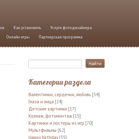
ток
Как установить
Услуги фотодизайнера
Онлайн игры
Партнерская программа
Категории раздела
Валентинки, сердечки, любовь
[34]
Глаза и лица
[24]
Детские картинки
[17]
Коллаж, фотомонтаж
[15]
Картинки и постеры из игр
[70]
Мультфильмы
[62]
Happy birthday
[55]