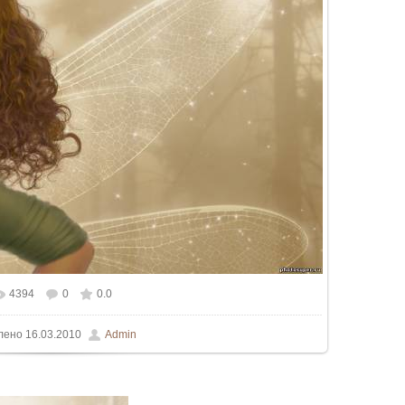
4394
0
0.0
ном размере
1280x1024
/ 157.0Kb
лено
16.03.2010
Admin