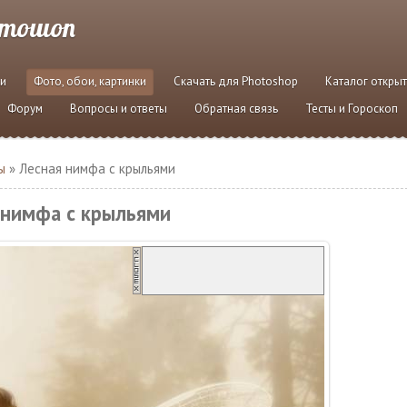
отошоп
и
Фото, обои, картинки
Скачать для Photoshop
Каталог откры
Форум
Вопросы и ответы
Обратная связь
Тесты и Гороскоп
ы
» Лесная нимфа с крыльями
 нимфа с крыльями