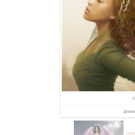
В реаль
Добав