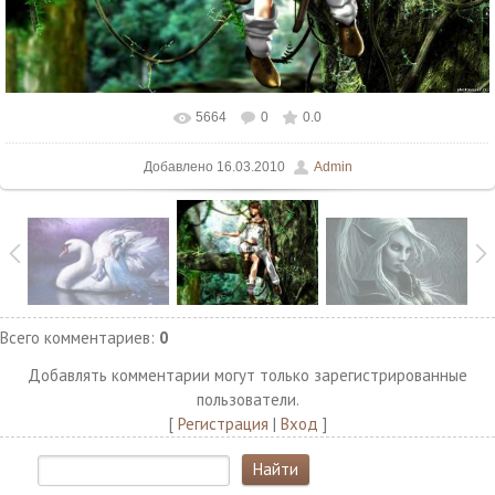
5664
0
0.0
В реальном размере
1500x1125
/ 269.3Kb
Добавлено
16.03.2010
Admin
Всего комментариев
:
0
Добавлять комментарии могут только зарегистрированные
пользователи.
[
Регистрация
|
Вход
]