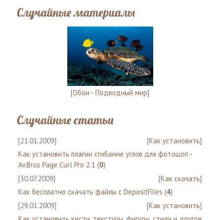
Случайные материалы
[
Обои - Подводный мир
]
Случайные статьи
[21.01.2009]
[
Как установить
]
Как установить плагин сгибание углов для фотошоп -
Av.Bros Page Curl Pro 2.1
(
0
)
[30.07.2009]
[
Как скачать
]
Как бесплатно скачать файлы с DepositFiles
(
4
)
[29.01.2009]
[
Как установить
]
Как установить кисти, текстуры, фигуры, стили и другое