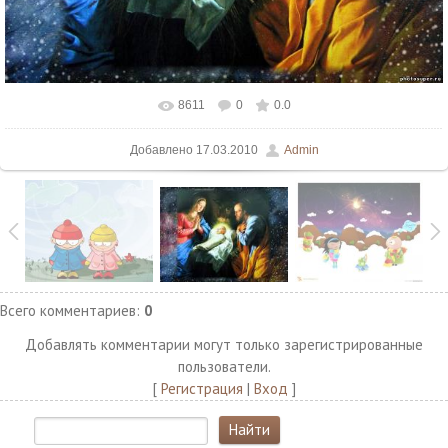
8611
0
0.0
В реальном размере
1024x768
/ 105.4Kb
Добавлено
17.03.2010
Admin
Всего комментариев
:
0
Добавлять комментарии могут только зарегистрированные
пользователи.
[
Регистрация
|
Вход
]