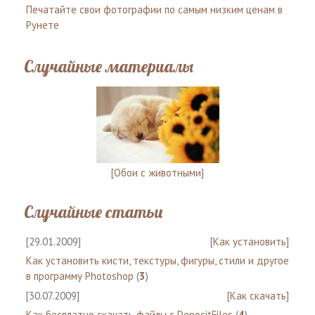
Печатайте свои фотографии по самым низким ценам в
Рунете
Случайные материалы
[
Обои с животными
]
Случайные статьи
[29.01.2009]
[
Как установить
]
Как установить кисти, текстуры, фигуры, стили и другое
в программу Photoshop
(
3
)
[30.07.2009]
[
Как скачать
]
Как бесплатно скачать файлы с DepositFiles
(
4
)