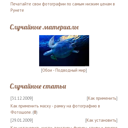
Печатайте свои фотографии по самым низким ценам в
Рунете
Случайные материалы
[
Обои - Подводный мир
]
Случайные статьи
[31.12.2009]
[
Как применить
]
Как применить маску - рамку на фотографию в
Фотошопе.
(
0
)
[29.01.2009]
[
Как установить
]
Как установить кисти, текстуры, фигуры, стили и другое