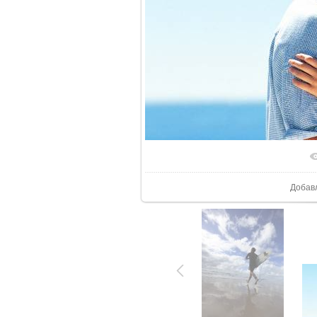
В реал
Добав