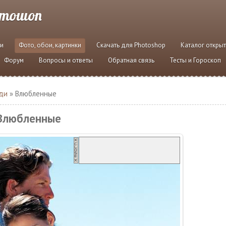
отошоп
и
Фото, обои, картинки
Скачать для Photoshop
Каталог откры
Форум
Вопросы и ответы
Обратная связь
Тесты и Гороскоп
ди
» Влюбленные
Влюбленные