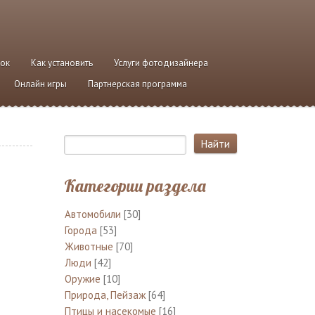
ток
Как установить
Услуги фотодизайнера
Онлайн игры
Партнерская программа
Категории раздела
Автомобили
[30]
Города
[53]
Животные
[70]
Люди
[42]
Оружие
[10]
Природа, Пейзаж
[64]
Птицы и насекомые
[16]