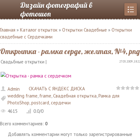
Дизайн фотографий в
фотошоп
Главная
»
Каталог открыток
»
Открытки Свадебные
»
Открытки
свадебные с Сердечками
Открытка - рамка серде, желтая, №4, png
Свадьбные открытки |
27.03.2009, 18:2
СКАЧАТЬ С ЯНДЕКС ДИСКА
Admin
wedding frame
,
frame
,
Свадебная открытка
,
Рамка для
PhotoShop
,
postcard
,
сердечки
4615
0.0
/
0
Всего комментариев
:
0
Добавлять комментарии могут только зарегистрированные