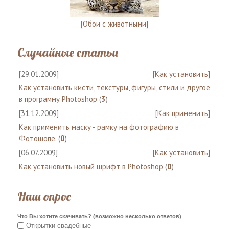
[
Обои с животными
]
Случайные статьи
[29.01.2009]
[
Как установить
]
Как установить кисти, текстуры, фигуры, стили и другое
в программу Photoshop
(
3
)
[31.12.2009]
[
Как применить
]
Как применить маску - рамку на фотографию в
Фотошопе.
(
0
)
[06.07.2009]
[
Как установить
]
Как установить новый шрифт в Photoshop
(
0
)
Наш опрос
Что Вы хотите скачивать? (возможно несколько ответов)
Открытки свадебные