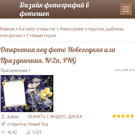
Дизайн фотографий в
фотошоп
Главная
»
Каталог открыток
»
Новогодние открытки, шаблоны,
снегурочки
»
С Новым годом
Открытка под фото Новогодняя или
Праздничная, №2n, PNG
Праздничные |
10.12.2009, 20:2
СКАЧАТЬ С ЯНДЕКС ДИСКА
Admin
открытка
,
Новый Год
4142
5.0
/
1