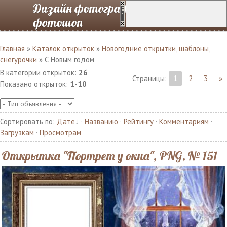
Дизайн фотографий в
фотошоп
Главная
»
Каталок открыток
»
Новогодние открытки, шаблоны,
снегурочки
» С Новым годом
В категории открыток
:
26
Страницы
:
1
2
3
»
Показано открыток
:
1-10
Сортировать по
:
Дате
·
Названию
·
Рейтингу
·
Комментариям
·
Загрузкам
·
Просмотрам
Открытка "Портрет у окна", PNG, № 151