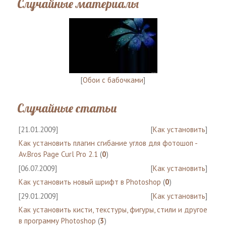
Случайные материалы
[
Обои с бабочками
]
Случайные статьи
[21.01.2009]
[
Как установить
]
Как установить плагин сгибание углов для фотошоп -
Av.Bros Page Curl Pro 2.1
(
0
)
[06.07.2009]
[
Как установить
]
Как установить новый шрифт в Photoshop
(
0
)
[29.01.2009]
[
Как установить
]
Как установить кисти, текстуры, фигуры, стили и другое
в программу Photoshop
(
3
)