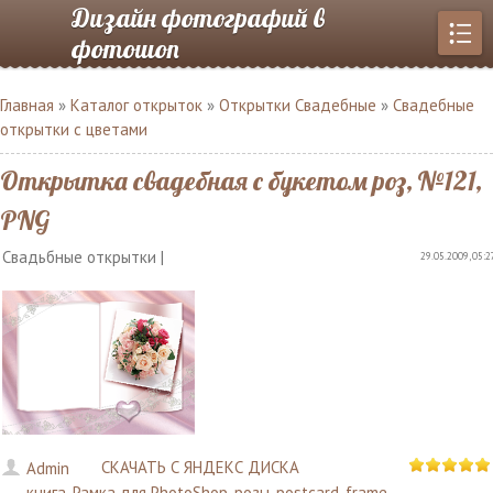
Дизайн фотографий в
фотошоп
Главная
»
Каталог открыток
»
Открытки Свадебные
»
Свадебные
открытки с цветами
Открытка свадебная с букетом роз, №121,
PNG
Свадьбные открытки |
29.05.2009, 05:2
СКАЧАТЬ С ЯНДЕКС ДИСКА
Admin
книга
,
Рамка для PhotoShop
,
розы
,
postcard
,
frame
,