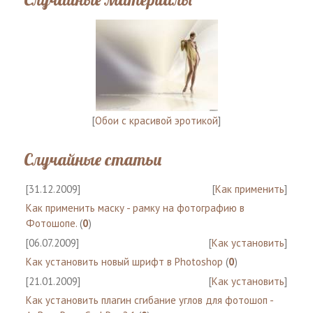
[
Обои с красивой эротикой
]
Случайные статьи
[31.12.2009]
[
Как применить
]
Как применить маску - рамку на фотографию в
Фотошопе.
(
0
)
[06.07.2009]
[
Как установить
]
Как установить новый шрифт в Photoshop
(
0
)
[21.01.2009]
[
Как установить
]
Как установить плагин сгибание углов для фотошоп -