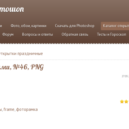
отошоп
и
Фото, обои, картинки
Скачать для Photoshop
Каталог откры
Форум
Вопросы и ответы
Обратная связь
Тесты и Гороскоп
Открытки праздничные
ями, №46, PNG
27.03.
ы
,
frame
,
фоторамка