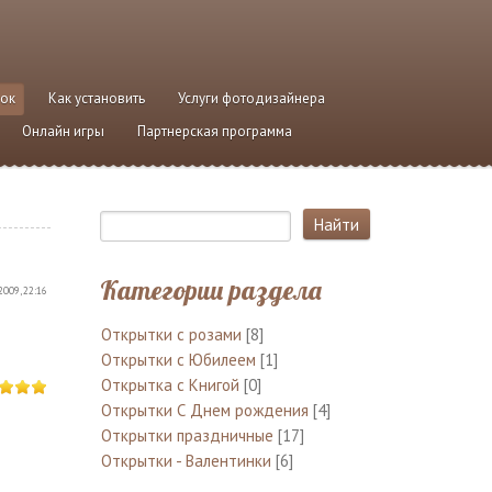
ток
Как установить
Услуги фотодизайнера
Онлайн игры
Партнерская программа
Категории раздела
2009, 22:16
Открытки с розами
[8]
Открытки с Юбилеем
[1]
Открытка с Книгой
[0]
Открытки С Днем рождения
[4]
Открытки праздничные
[17]
Открытки - Валентинки
[6]