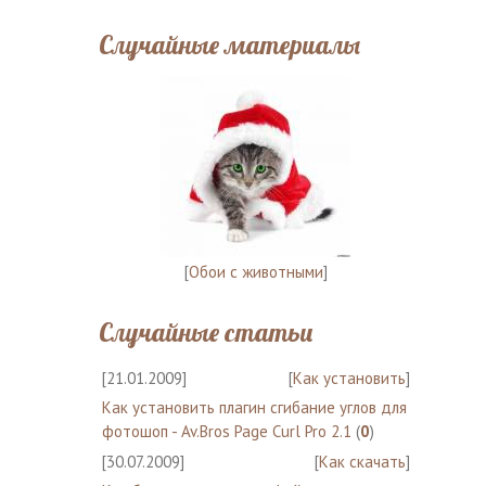
Случайные материалы
[
Обои с животными
]
Случайные статьи
[21.01.2009]
[
Как установить
]
Как установить плагин сгибание углов для
фотошоп - Av.Bros Page Curl Pro 2.1
(
0
)
[30.07.2009]
[
Как скачать
]