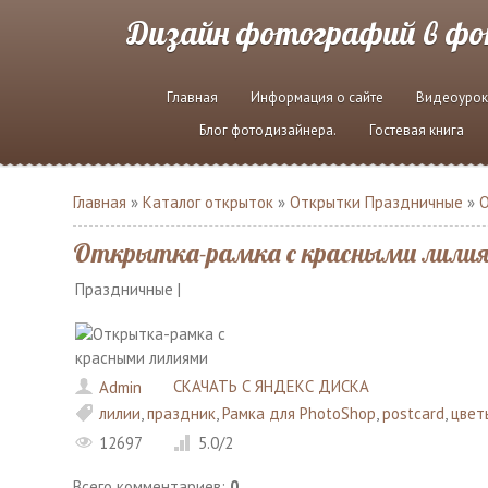
Дизайн фотографий в ф
Главная
Информация о сайте
Видеоурок
Блог фотодизайнера.
Гостевая книга
Главная
»
Каталог открыток
»
Открытки Праздничные
»
Открытка-рамка с красными лили
Праздничные |
СКАЧАТЬ С ЯНДЕКС ДИСКА
Admin
лилии
,
праздник
,
Рамка для PhotoShop
,
postcard
,
цвет
12697
5.0
/
2
Всего комментариев
:
0