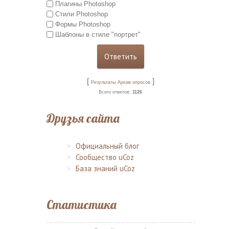
Плагины Photoshop
Стили Photoshop
Формы Photoshop
Шаблоны в стиле "портрет"
[
]
Результаты
Архив опросов
Всего ответов:
1126
Друзья сайта
Официальный блог
Сообщество uCoz
База знаний uCoz
Статистика