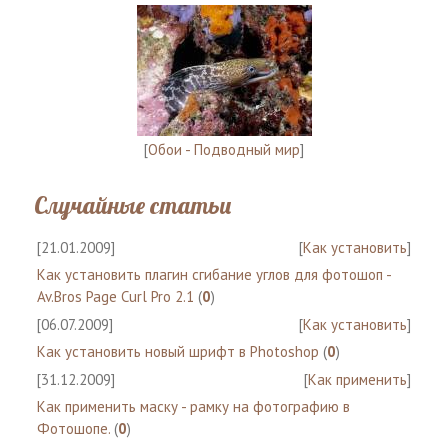
[
Обои - Подводный мир
]
Случайные статьи
[21.01.2009]
[
Как установить
]
Как установить плагин сгибание углов для фотошоп -
Av.Bros Page Curl Pro 2.1
(
0
)
[06.07.2009]
[
Как установить
]
Как установить новый шрифт в Photoshop
(
0
)
[31.12.2009]
[
Как применить
]
Как применить маску - рамку на фотографию в
Фотошопе.
(
0
)