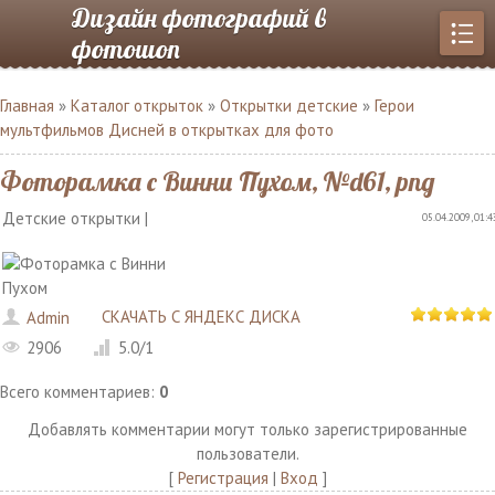
Дизайн фотографий в
фотошоп
Главная
»
Каталог открыток
»
Открытки детские
»
Герои
мультфильмов Дисней в открытках для фото
Фоторамка с Винни Пухом, №d61, png
Детские открытки |
05.04.2009, 01:4
СКАЧАТЬ С ЯНДЕКС ДИСКА
Admin
2906
5.0
/
1
Всего комментариев
:
0
Добавлять комментарии могут только зарегистрированные
пользователи.
[
Регистрация
|
Вход
]