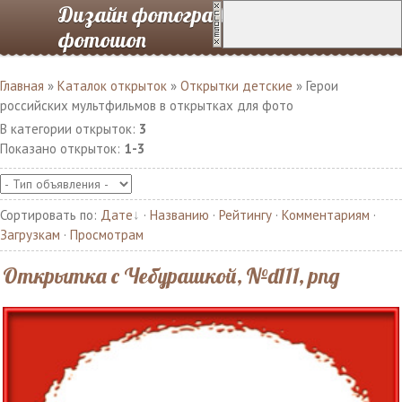
Дизайн фотографий в
фотошоп
Главная
»
Каталок открыток
»
Открытки детские
» Герои
российских мультфильмов в открытках для фото
В категории открыток
:
3
Показано открыток
:
1-3
Сортировать по
:
Дате
·
Названию
·
Рейтингу
·
Комментариям
·
Загрузкам
·
Просмотрам
Открытка с Чебурашкой, №d111, png