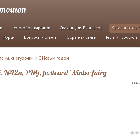
отошоп
и
Фото, обои, картинки
Скачать для Photoshop
Каталог откры
Форум
Вопросы и ответы
Обратная связь
Тесты и Гороскоп
оны, снегурочки
»
С Новым годом
№12n, PNG, postcard Winter fairy
14.12.