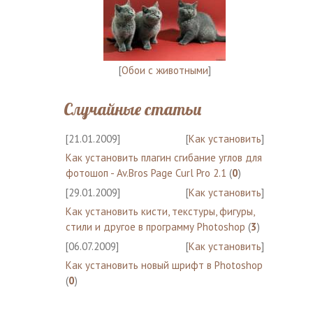
[
Обои с животными
]
Случайные статьи
[21.01.2009]
[
Как установить
]
Как установить плагин сгибание углов для
фотошоп - Av.Bros Page Curl Pro 2.1
(
0
)
[29.01.2009]
[
Как установить
]
Как установить кисти, текстуры, фигуры,
стили и другое в программу Photoshop
(
3
)
[06.07.2009]
[
Как установить
]
Как установить новый шрифт в Photoshop
(
0
)