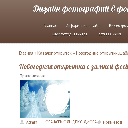
Дизайн фотографий в ф
Главная
Информация о сайте
Видеоурок
Блог фотодизайнера.
Гостевая книга
Главная
»
Каталог открыток
»
Новогодние открытки, шабл
Новогодняя открытка с зимней феей, 
Праздничные |
СКАЧАТЬ С ЯНДЕКС ДИСКА
Admin
Новый Год