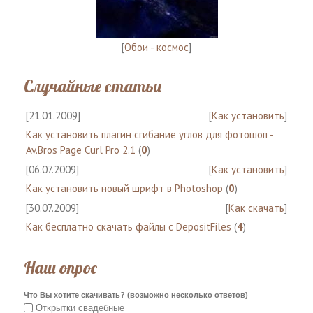
[
Обои - космос
]
Случайные статьи
[21.01.2009]
[
Как установить
]
Как установить плагин сгибание углов для фотошоп -
Av.Bros Page Curl Pro 2.1
(
0
)
[06.07.2009]
[
Как установить
]
Как установить новый шрифт в Photoshop
(
0
)
[30.07.2009]
[
Как скачать
]
Как бесплатно скачать файлы с DepositFiles
(
4
)
Наш опрос
Что Вы хотите скачивать? (возможно несколько ответов)
Открытки свадебные