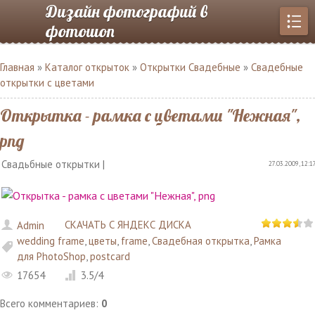
Дизайн фотографий в
фотошоп
Главная
»
Каталог открыток
»
Открытки Свадебные
»
Свадебные
открытки с цветами
Открытка - рамка с цветами "Нежная",
png
Свадьбные открытки |
27.03.2009, 12:1
СКАЧАТЬ С ЯНДЕКС ДИСКА
Admin
wedding frame
,
цветы
,
frame
,
Свадебная открытка
,
Рамка
для PhotoShop
,
postcard
17654
3.5
/
4
Всего комментариев
:
0