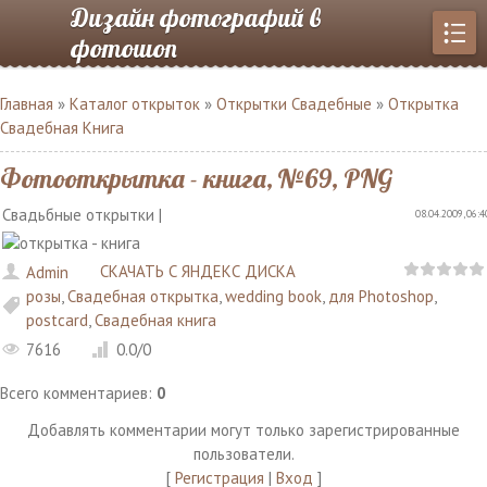
Дизайн фотографий в
фотошоп
Главная
»
Каталог открыток
»
Открытки Свадебные
»
Открытка
Свадебная Книга
Фотооткрытка - книга, №69, PNG
Свадьбные открытки |
08.04.2009, 06:4
СКАЧАТЬ С ЯНДЕКС ДИСКА
Admin
розы
,
Свадебная открытка
,
wedding book
,
для Photoshop
,
postcard
,
Свадебная книга
7616
0.0
/
0
Всего комментариев
:
0
Добавлять комментарии могут только зарегистрированные
пользователи.
[
Регистрация
|
Вход
]