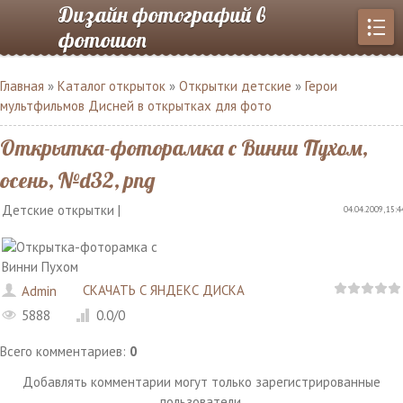
Дизайн фотографий в
фотошоп
Главная
»
Каталог открыток
»
Открытки детские
»
Герои
мультфильмов Дисней в открытках для фото
Открытка-фоторамка с Винни Пухом,
осень, №d32, png
Детские открытки |
04.04.2009, 15:4
СКАЧАТЬ С ЯНДЕКС ДИСКА
Admin
5888
0.0
/
0
Всего комментариев
:
0
Добавлять комментарии могут только зарегистрированные
пользователи.