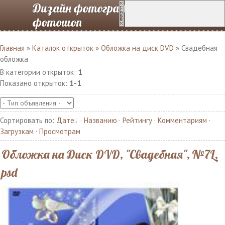
Дизайн фотографий в
фотошоп
Главная
»
Каталок открыток
»
Обложка на диск DVD
» Свадебная
обложка
В категории открыток
:
1
Показано открыток
:
1-1
Сортировать по
:
Дате
·
Названию
·
Рейтингу
·
Комментариям
·
Загрузкам
·
Просмотрам
Обложка на Диск DVD, "Свадебная", №7L,
psd