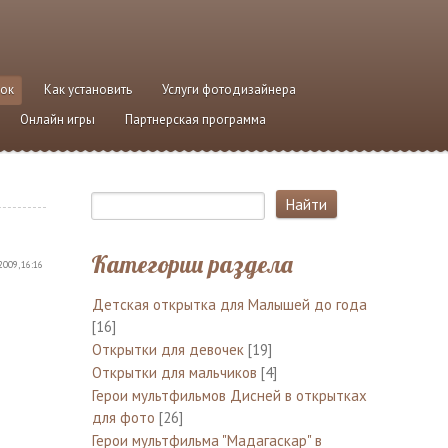
ток
Как установить
Услуги фотодизайнера
Онлайн игры
Партнерская программа
Категории раздела
2009, 16:16
Детская открытка для Малышей до года
[16]
Открытки для девочек
[19]
Открытки для мальчиков
[4]
Герои мультфильмов Дисней в открытках
для фото
[26]
Герои мультфильма "Мадагаскар" в