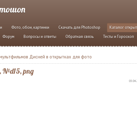
отошоп
и
Фото, обои, картинки
Скачать для Photoshop
Каталог откры
Форум
Вопросы и ответы
Обратная связь
Тесты и Гороскоп
 мультфильмов Дисней в открытках для фото
 №d15, png
03.04.