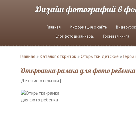
Дизайн фотографий в ф
Главная
Информация о сайте
Видеоурок
Блог фотодизайнера.
Гостевая книга
Главная
»
Каталог открыток
»
Открытки детские
»
Герои
Открытка-рамка для фото ребенка,
Детские открытки |