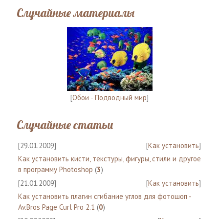
Случайные материалы
[
Обои - Подводный мир
]
Случайные статьи
[29.01.2009]
[
Как установить
]
Как установить кисти, текстуры, фигуры, стили и другое
в программу Photoshop
(
3
)
[21.01.2009]
[
Как установить
]
Как установить плагин сгибание углов для фотошоп -
Av.Bros Page Curl Pro 2.1
(
0
)