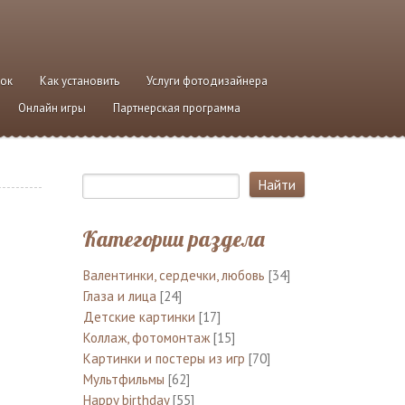
ток
Как установить
Услуги фотодизайнера
Онлайн игры
Партнерская программа
Категории раздела
Валентинки, сердечки, любовь
[34]
Глаза и лица
[24]
Детские картинки
[17]
Коллаж, фотомонтаж
[15]
Картинки и постеры из игр
[70]
Мультфильмы
[62]
Happy birthday
[55]