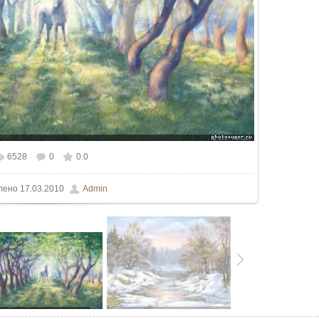
6528
0
0.0
ьном размере
1000x625
/ 212.8Kb
лено
17.03.2010
Admin