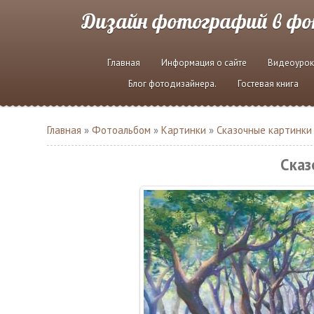
Дизайн фотографий в ф
Главная
Информация о сайте
Видеоурок
Блог фотодизайнера.
Гостевая книга
Главная
»
Фотоальбом
»
Картинки
»
Сказочные картинки
Сказ