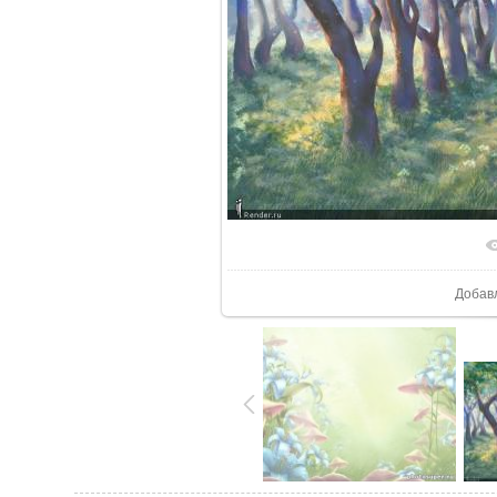
В реал
Добав