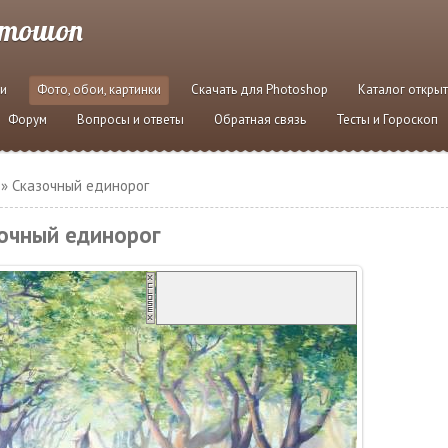
отошоп
и
Фото, обои, картинки
Скачать для Photoshop
Каталог откры
Форум
Вопросы и ответы
Обратная связь
Тесты и Гороскоп
» Сказочный единорог
очный единорог