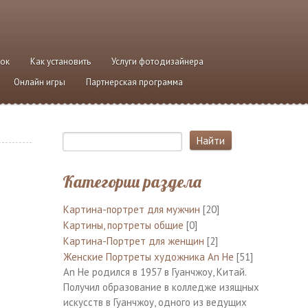
ток
Как установить
Услуги фотодизайнера
Онлайн игры
Партнерская программа
Категории раздела
Картина-портрет для мужчин
[20]
Картины, портреты общие
[0]
Картина-Портрет для женщин
[2]
Женские Портреты художника An He
[51]
An He родился в 1957 в Гуанчжоу, Китай.
Получил образование в колледже изящных
искусств в Гуанчжоу, одного из ведущих