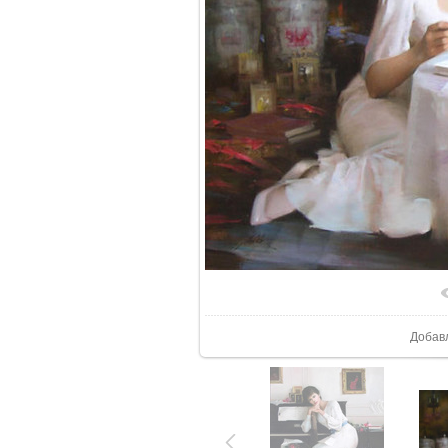
В реа
Добав