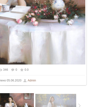
346
0
0.0
льном размере
739x550
/ 51.7Kb
лено
05.06.2020
Admin