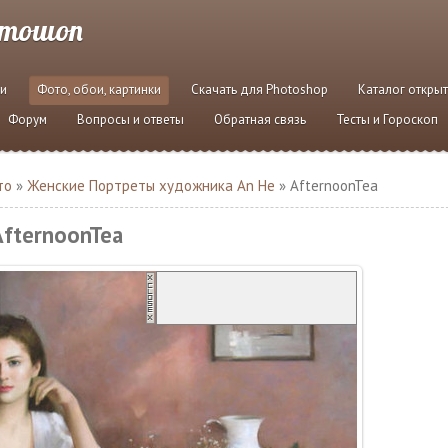
отошоп
и
Фото, обои, картинки
Скачать для Photoshop
Каталог откры
Форум
Вопросы и ответы
Обратная связь
Тесты и Гороскоп
то
»
Женские Портреты художника An He
» AfternoonTea
AfternoonTea