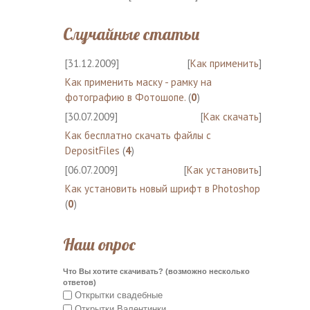
Случайные статьи
[31.12.2009]
[
Как применить
]
Как применить маску - рамку на
фотографию в Фотошопе.
(
0
)
[30.07.2009]
[
Как скачать
]
Как бесплатно скачать файлы с
DepositFiles
(
4
)
[06.07.2009]
[
Как установить
]
Как установить новый шрифт в Photoshop
(
0
)
Наш опрос
Что Вы хотите скачивать? (возможно несколько
ответов)
Открытки свадебные
Открытки Валентинки