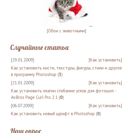
[
Обои с животными
]
Случайные статьи
[29.01.2009]
[
Как установить
]
Как установить кисти, текстуры, фигуры, стили и другое
в программу Photoshop
(
3
)
[21.01.2009]
[
Как установить
]
Как установить плагин сгибание углов для фотошоп -
Av.Bros Page Curl Pro 2.1
(
0
)
[06.07.2009]
[
Как установить
]
Как установить новый шрифт в Photoshop
(
0
)
Наш опрос