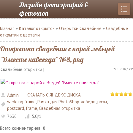
Дизайн фотографий в
фотошоп
Главная
»
Каталог открыток
»
Открытки Свадебные
»
Свадебные
открытки с цветами
Открытка свадебная с парой лебедей
"Вместе навсегда" №8, png
Свадьбные открытки |
27.03.2009, 13:1
СКАЧАТЬ С ЯНДЕКС ДИСКА
Admin
wedding frame
,
Рамка для PhotoShop
,
лебеди
,
розы
,
postcard
,
frame
,
Свадебная открытка
7636
5.0
/
1
Всего комментариев
:
0