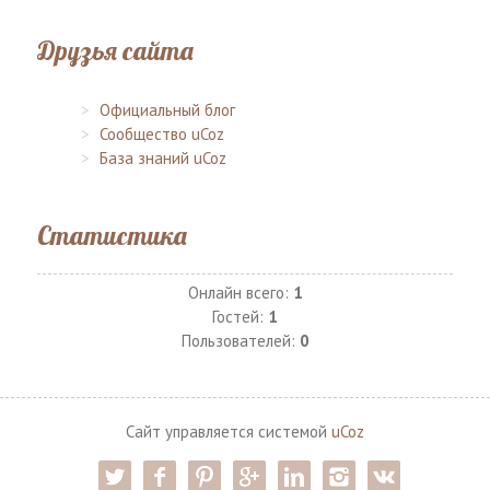
Друзья сайта
Официальный блог
Сообщество uCoz
База знаний uCoz
Статистика
Онлайн всего:
1
Гостей:
1
Пользователей:
0
Сайт управляется системой
uCoz
twitter
facebook
pinterest
google-pl
linkedin
instagram
vk