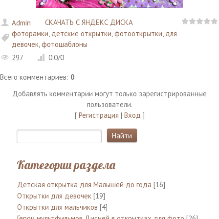
СКАЧАТЬ С ЯНДЕКС ДИСКА
Admin
фоторамки
,
детские открытки
,
фотооткрытки
,
для
девочек
,
фотошаблоны
297
0.0
/
0
Всего комментариев
:
0
Добавлять комментарии могут только зарегистрированные
пользователи.
[
Регистрация
|
Вход
]
Категории раздела
Детская открытка для Малышей до года
[16]
Открытки для девочек
[19]
Открытки для мальчиков
[4]
Герои мультфильмов Дисней в открытках для фото
[26]