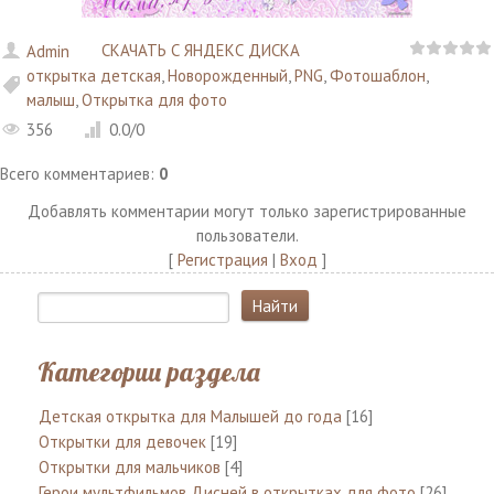
СКАЧАТЬ С ЯНДЕКС ДИСКА
Admin
открытка детская
,
Новорожденный
,
PNG
,
Фотошаблон
,
малыш
,
Открытка для фото
356
0.0
/
0
Всего комментариев
:
0
Добавлять комментарии могут только зарегистрированные
пользователи.
[
Регистрация
|
Вход
]
Категории раздела
Детская открытка для Малышей до года
[16]
Открытки для девочек
[19]
Открытки для мальчиков
[4]
Герои мультфильмов Дисней в открытках для фото
[26]