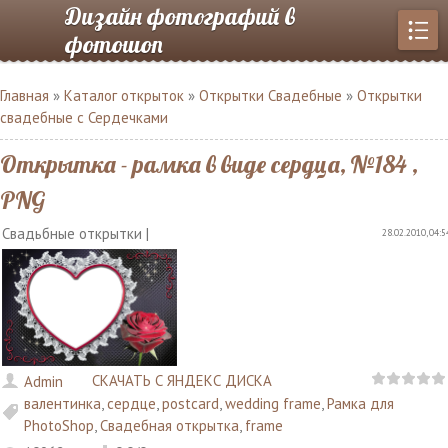
Дизайн фотографий в
фотошоп
Главная
»
Каталог открыток
»
Открытки Свадебные
»
Открытки
свадебные с Сердечками
Открытка - рамка в виде сердца, №184 ,
PNG
Свадьбные открытки |
28.02.2010, 04:5
СКАЧАТЬ С ЯНДЕКС ДИСКА
Admin
валентинка
,
сердце
,
postcard
,
wedding frame
,
Рамка для
PhotoShop
,
Свадебная открытка
,
frame