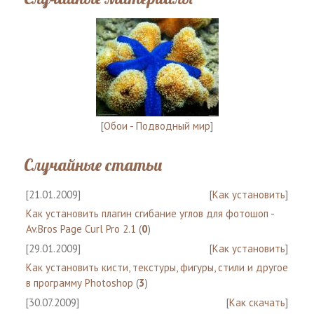
[
Обои - Подводный мир
]
Случайные статьи
[21.01.2009]
[
Как установить
]
Как установить плагин сгибание углов для фотошоп -
Av.Bros Page Curl Pro 2.1
(
0
)
[29.01.2009]
[
Как установить
]
Как установить кисти, текстуры, фигуры, стили и другое
в программу Photoshop
(
3
)
[30.07.2009]
[
Как скачать
]