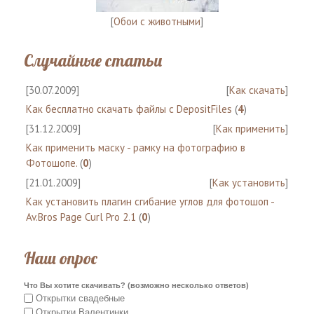
[
Обои с животными
]
Случайные статьи
[30.07.2009]
[
Как скачать
]
Как бесплатно скачать файлы с DepositFiles
(
4
)
[31.12.2009]
[
Как применить
]
Как применить маску - рамку на фотографию в
Фотошопе.
(
0
)
[21.01.2009]
[
Как установить
]
Как установить плагин сгибание углов для фотошоп -
Av.Bros Page Curl Pro 2.1
(
0
)
Наш опрос
Что Вы хотите скачивать? (возможно несколько ответов)
Открытки свадебные
Открытки Валентинки