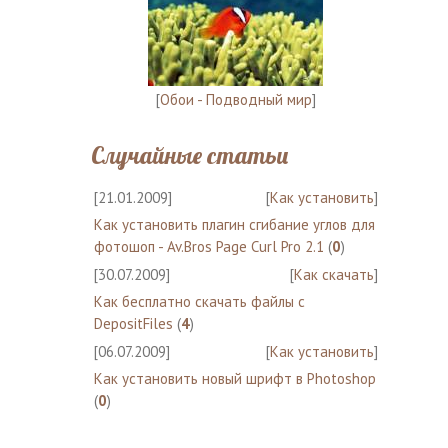
[
Обои - Подводный мир
]
Случайные статьи
[21.01.2009]
[
Как установить
]
Как установить плагин сгибание углов для
фотошоп - Av.Bros Page Curl Pro 2.1
(
0
)
[30.07.2009]
[
Как скачать
]
Как бесплатно скачать файлы с
DepositFiles
(
4
)
[06.07.2009]
[
Как установить
]
Как установить новый шрифт в Photoshop
(
0
)