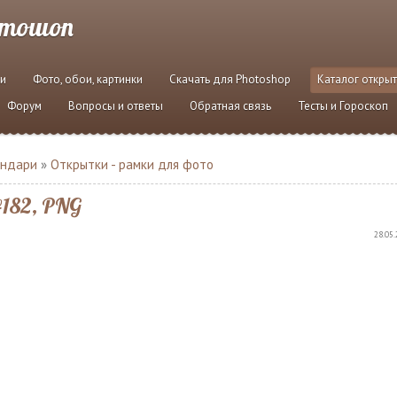
отошоп
и
Фото, обои, картинки
Скачать для Photoshop
Каталог откры
Форум
Вопросы и ответы
Обратная связь
Тесты и Гороскоп
ендари
»
Открытки - рамки для фото
182, PNG
28.05.