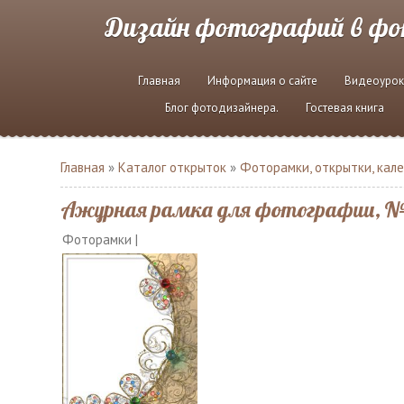
Дизайн фотографий в ф
Главная
Информация о сайте
Видеоурок
Блог фотодизайнера.
Гостевая книга
Главная
»
Каталог открыток
»
Фоторамки, открытки, кал
Ажурная рамка для фотографии, №
Фоторамки |