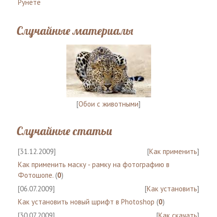
Рунете
Случайные материалы
[
Обои с животными
]
Случайные статьи
[31.12.2009]
[
Как применить
]
Как применить маску - рамку на фотографию в
Фотошопе.
(
0
)
[06.07.2009]
[
Как установить
]
Как установить новый шрифт в Photoshop
(
0
)
[30.07.2009]
[
Как скачать
]