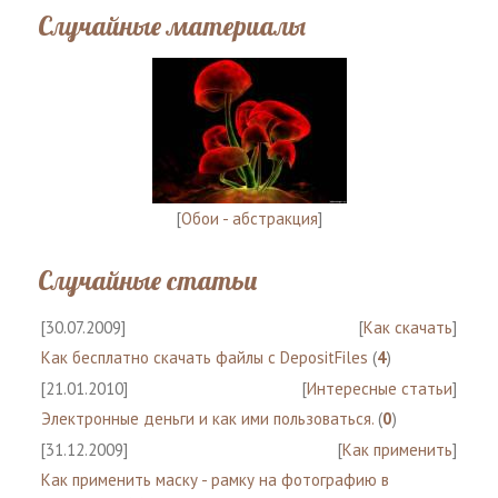
Случайные материалы
[
Обои - абстракция
]
Случайные статьи
[30.07.2009]
[
Как скачать
]
Как бесплатно скачать файлы с DepositFiles
(
4
)
[21.01.2010]
[
Интересные статьи
]
Электронные деньги и как ими пользоваться.
(
0
)
[31.12.2009]
[
Как применить
]
Как применить маску - рамку на фотографию в