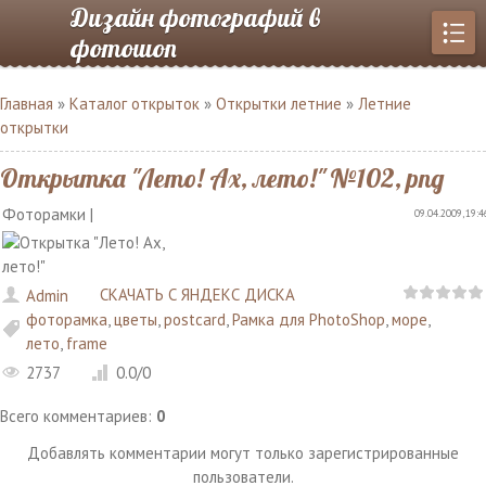
Дизайн фотографий в
фотошоп
Главная
»
Каталог открыток
»
Открытки летние
»
Летние
открытки
Открытка "Лето! Ах, лето!" №102, png
Фоторамки |
09.04.2009, 19:4
СКАЧАТЬ С ЯНДЕКС ДИСКА
Admin
фоторамка
,
цветы
,
postcard
,
Рамка для PhotoShop
,
море
,
лето
,
frame
2737
0.0
/
0
Всего комментариев
:
0
Добавлять комментарии могут только зарегистрированные
пользователи.