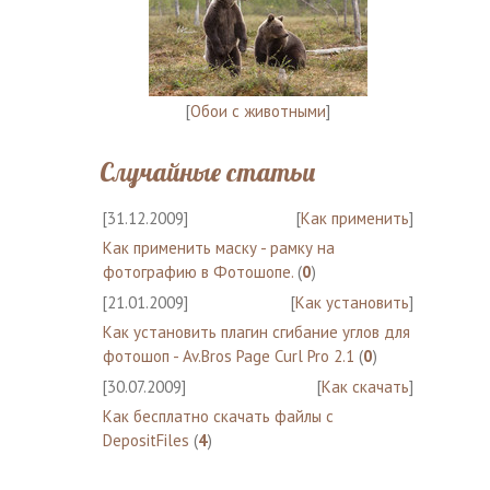
[
Обои с животными
]
Случайные статьи
[31.12.2009]
[
Как применить
]
Как применить маску - рамку на
фотографию в Фотошопе.
(
0
)
[21.01.2009]
[
Как установить
]
Как установить плагин сгибание углов для
фотошоп - Av.Bros Page Curl Pro 2.1
(
0
)
[30.07.2009]
[
Как скачать
]
Как бесплатно скачать файлы с
DepositFiles
(
4
)