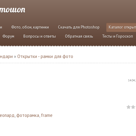
отошоп
и
Фото, обои, картинки
Скачать для Photoshop
Каталог откры
Форум
Вопросы и ответы
Обратная связь
Тесты и Гороскоп
ендари
»
Открытки - рамки для фото
14.04.
леопард
,
фоторамка
,
frame