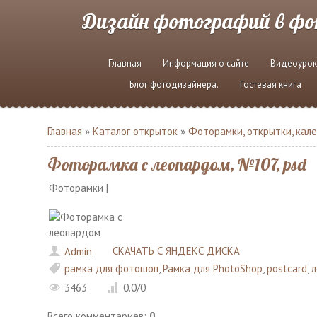
Дизайн фотографий в ф
Главная
Информация о сайте
Видеоурок
Блог фотодизайнера.
Гостевая книга
Главная
»
Каталог открыток
»
Фоторамки, открытки, кал
Фоторамка с леопардом, №107, psd
Фоторамки |
СКАЧАТЬ С ЯНДЕКС ДИСКА
Admin
рамка для фотошоп
,
Рамка для PhotoShop
,
postcard
,
3463
0.0
/
0
Всего комментариев
:
0