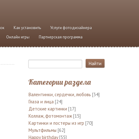
ток
Как установить
Услуги фотодизайнера
Онлайн игры
Партнерская программа
Категории раздела
Валентинки, сердечки, любовь
[34]
Глаза и лица
[24]
Детские картинки
[17]
Коллаж, фотомонтаж
[15]
Картинки и постеры из игр
[70]
Мультфильмы
[62]
Happy birthday
[55]