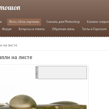
отошоп
и
Фото, обои, картинки
Скачать для Photoshop
Каталог откры
Форум
Вопросы и ответы
Обратная связь
Тесты и Гороскоп
и на листе
апли на листе