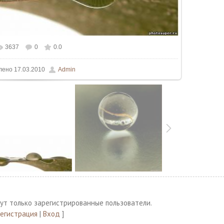
3637
0
0.0
льном размере
1024x426
/ 78.5Kb
лено
17.03.2010
Admin
ут только зарегистрированные пользователи.
Регистрация
|
Вход
]