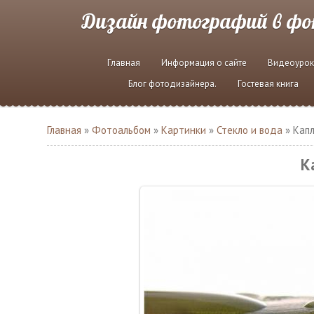
Дизайн фотографий в ф
Главная
Информация о сайте
Видеоурок
Блог фотодизайнера.
Гостевая книга
Главная
»
Фотоальбом
»
Картинки
»
Стекло и вода
» Капл
К